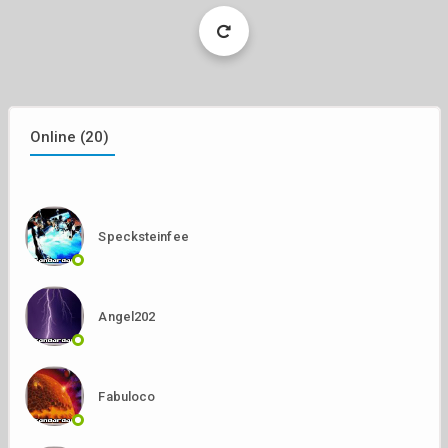
Load
More
Online (20)
Specksteinfee
Angel202
Fabuloco