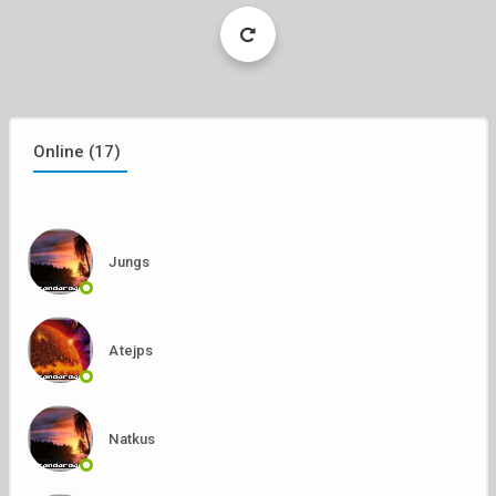
Load
More
Online (17)
Jungs
Atejps
Natkus